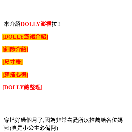
來介紹
DOLLY澎裙
拉!!
[DOLLY澎裙介紹]
[細節介紹]
[尺寸表]
[穿搭心得]
[
DOLLY總整理]
穿搭好幾個月了,因為非常喜愛所以推薦給各位媽
咪!(真是小公主必備阿
)