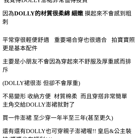
我覺得DOLLY澎裙非常值得投資
因為
DOLLY的材質很柔綿 細嫩
摸起來不會感到粗
刺
平常穿很輕便舒適
重要場合穿也很適合 拍寶寶照
更是基本配件
主要是小朋友不會因為穿起來不舒服及厚重感而排
斥
(DOLLY裙很澎 但卻不會厚重)
不易變形 收納方便 材質
棉柔 而且穿搭非常簡單
主角交給DOLLY澎裙就對了
買一件澎裙 至少穿一年半至三年(甚至更久)
還有還有DOLLY也可穿親子澎裙喔!! 皇后&公主裝