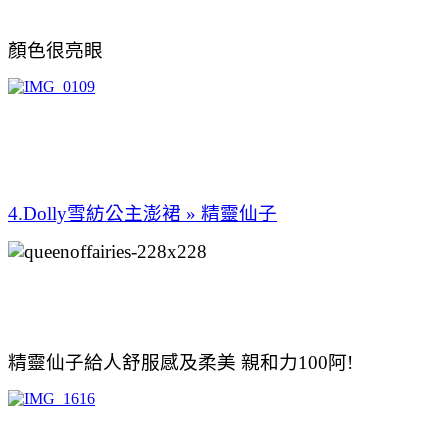
顏色很亮眼
4.Dolly雪紡公主澎裙 » 精
靈仙子
精靈仙子給人舒服感及柔美 親和力100阿!