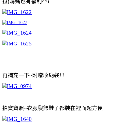
拉(媽媽也有福利^^)
再補充一下~附贈收納袋!!!
拍寶寶照~衣服髮飾鞋子都裝在裡面超方便