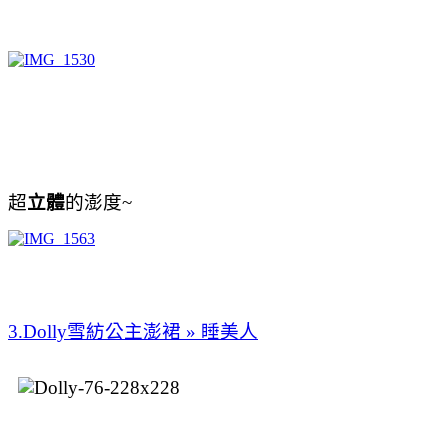
超
立體
的澎度~
3.Dolly雪紡公主澎裙 » 睡美人