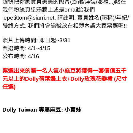
趕快把你家寶貝美美的照片(澎裙/洋裝/澎褲...)貼在
我們粉絲頁塗鴉牆上或是email給我們
lepetittom@siarri.net, 請註明: 寶貝姓名(暱稱)/年紀/
聯絡方式, 我們將會編號放在相簿內讓大家票選喔!!
照片上傳時間: 即日起~3/31
票選時間: 4/1~4/15
公布時間: 4/16
票選出來的第一名人氣小麻豆將獲得一套價值五千
元以上的Dolly荷葉邊上衣+Dolly玫瑰花瓣裙 (尺寸
任選)
D
olly Taiwan 專屬麻豆: 小寶妹